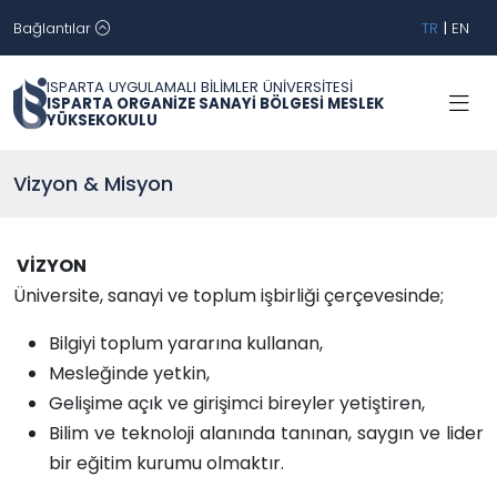
Bağlantılar
TR
|
EN
ISPARTA UYGULAMALI BİLİMLER ÜNİVERSİTESİ
ISPARTA ORGANİZE SANAYİ BÖLGESİ MESLEK
YÜKSEKOKULU
Vizyon & Misyon
VİZYON
Üniversite, sanayi ve toplum işbirliği çerçevesinde;
Bilgiyi toplum yararına kullanan,
Mesleğinde yetkin,
Gelişime açık ve girişimci bireyler yetiştiren,
Bilim ve teknoloji alanında tanınan, saygın ve lider
bir eğitim kurumu olmaktır.