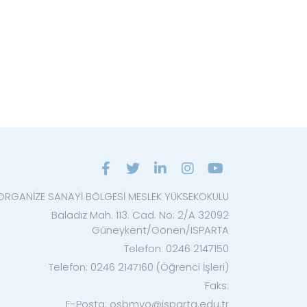
ORGANİZE SANAYİ BÖLGESİ MESLEK YÜKSEKOKULU
Baladız Mah. 113. Cad. No: 2/A 32092
Güneykent/Gönen/ISPARTA
Telefon: 0246 2147150
Telefon: 0246 2147160 (Öğrenci İşleri)
Faks:
E-Posta: osbmyo@isparta.edu.tr