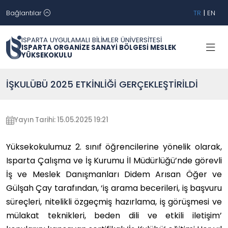
Bağlantılar
TR
|
EN
ISPARTA UYGULAMALI BİLİMLER ÜNİVERSİTESİ
ISPARTA ORGANİZE SANAYİ BÖLGESİ MESLEK
YÜKSEKOKULU
İŞKULÜBÜ 2025 ETKİNLİĞİ GERÇEKLEŞTİRİLDİ
Yayın Tarihi: 15.05.2025 19:21
Yüksekokulumuz 2. sınıf öğrencilerine yönelik olarak,
Isparta Çalışma ve İş Kurumu İl Müdürlüğü’nde görevli
İş ve Meslek Danışmanları Didem Arısan Öğer ve
Gülşah Çay tarafından, ‘iş arama becerileri, iş başvuru
süreçleri, nitelikli özgeçmiş hazırlama, iş görüşmesi ve
mülakat teknikleri, beden dili ve etkili iletişim’